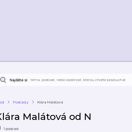
Najděte si:
od
Podcasty
Klára Malátová
Klára Malátová od N
1 podcast