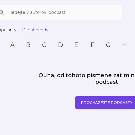
pularity
Dle abecedy
A
B
C
D
E
F
G
H
Ouha, od tohoto písmene zatím
podcast
PROCHÁZEJTE PODCASTY