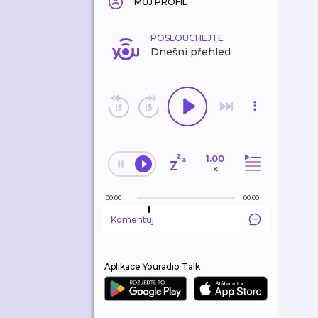
MŮJ PROFIL
POSLOUCHEJTE
Dnešní přehled
1.00
×
00:00
00:00
Komentuj
Aplikace Youradio Talk