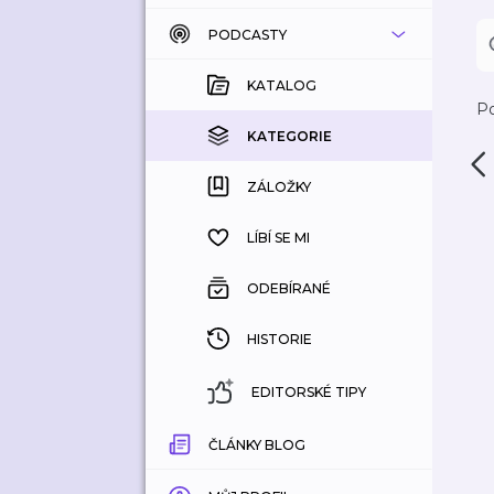
PODCASTY
KATALOG
KOUPENÉ
KATALOG
Po
KATEGORIE
KATEGORIE
ZÁLOŽKY
ZÁLOŽKY
HISTORIE
LÍBÍ SE MI
ODEBÍRANÉ
HISTORIE
EDITORSKÉ TIPY
ČLÁNKY BLOG