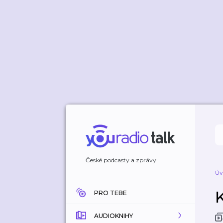
České podcasty a zprávy
Úv
PRO TEBE
AUDIOKNIHY