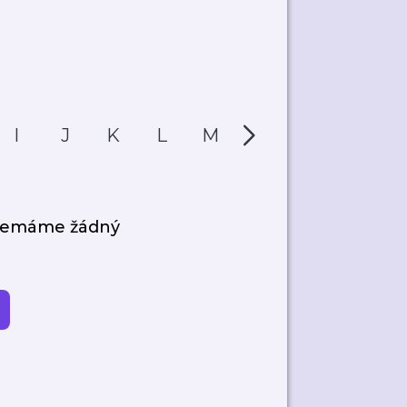
I
J
K
L
M
N
O
P
 nemáme žádný