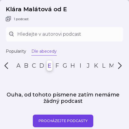
Klára Malátová od E
1 podcast
Popularity
Dle abecedy
A
B
C
D
E
F
G
H
I
J
K
L
M
N
Ouha, od tohoto písmene zatím nemáme
žádný podcast
PROCHÁZEJTE PODCASTY