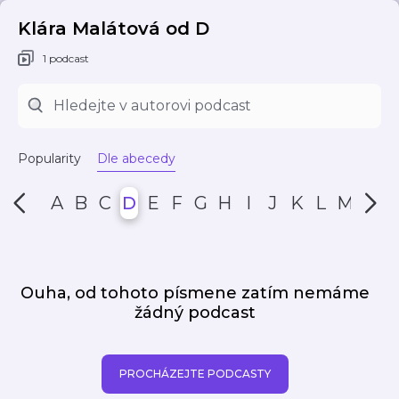
Klára Malátová od D
1 podcast
Popularity
Dle abecedy
A
B
C
D
E
F
G
H
I
J
K
L
M
N
Ouha, od tohoto písmene zatím nemáme
žádný podcast
PROCHÁZEJTE PODCASTY