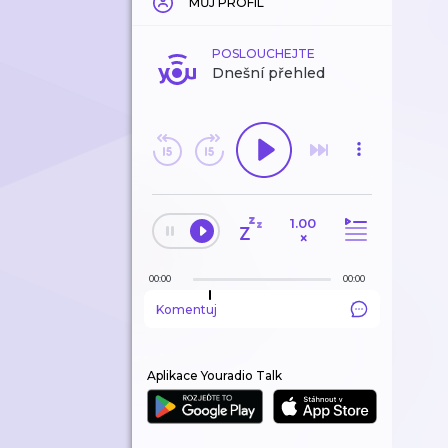
MŮJ PROFIL
POSLOUCHEJTE
Dnešní přehled
1.00
×
00:00
00:00
Komentuj
Aplikace Youradio Talk