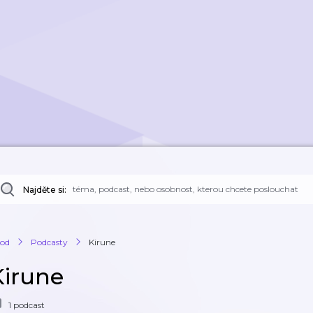
Najděte si:
od
Podcasty
Kirune
Kirune
1 podcast