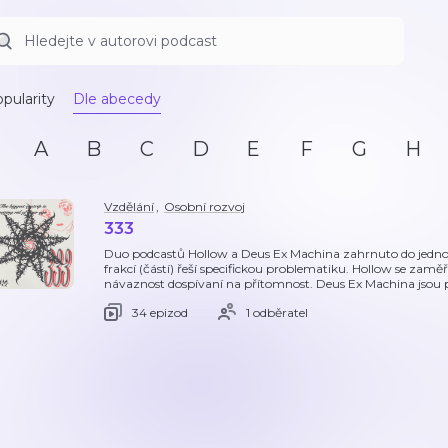
pularity
Dle abecedy
A
B
C
D
E
F
G
H
Vzdělání
,
Osobní rozvoj
333
Duo podcastů Hollow a Deus Ex Machina zahrnuto do jednoh
frakcí (částí) řeší specifickou problematiku. Hollow se zamě
návaznost dospívaní na přítomnost. Deus Ex Machina jsou 
34 epizod
1 odběratel