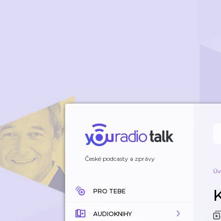
České podcasty a zprávy
Úv
PRO TEBE
AUDIOKNIHY