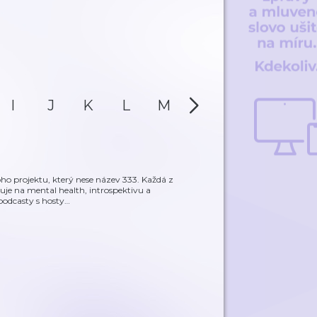
I
J
K
L
M
N
O
P
o projektu, který nese název 333. Každá z
řuje na mental health, introspektivu a
podcasty s hosty
…