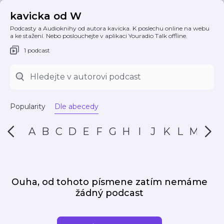
kavicka od W
Podcasty a Audioknihy od autora kavicka. K poslechu online na webu
a ke stažení. Nebo poslouchejte v aplikaci Youradio Talk offline.
1 podcast
Popularity
Dle abecedy
A
B
C
D
E
F
G
H
I
J
K
L
M
N
Ouha, od tohoto písmene zatím nemáme
žádný podcast