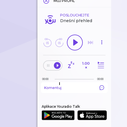
MŮJ PROFIL
POSLOUCHEJTE
Dnešní přehled
1.00
×
00:00
00:00
Komentuj
Aplikace Youradio Talk