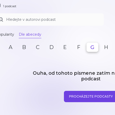
1 podcast
pularity
Dle abecedy
A
B
C
D
E
F
G
H
Ouha, od tohoto písmene zatím
podcast
PROCHÁZEJTE PODCASTY