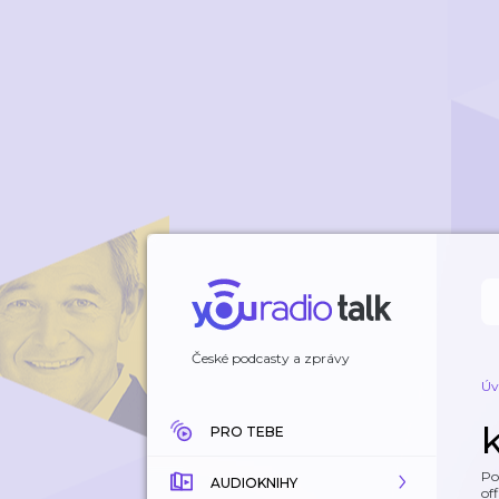
České podcasty a zprávy
Úv
PRO TEBE
Po
AUDIOKNIHY
off