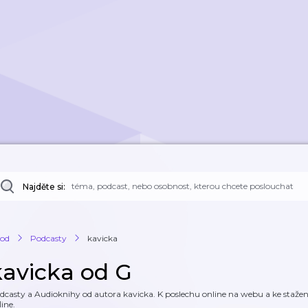
Najděte si:
od
Podcasty
kavicka
kavicka od G
dcasty a Audioknihy od autora kavicka. K poslechu online na webu a ke stažení
line.