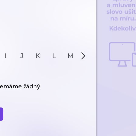
I
J
K
L
M
N
O
P
 nemáme žádný