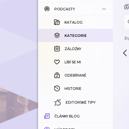
PODCASTY
KATALOG
KOUPENÉ
KATALOG
KATEGORIE
KATEGORIE
Po
ZÁLOŽKY
ZÁLOŽKY
HISTORIE
LÍBÍ SE MI
ODEBÍRANÉ
HISTORIE
EDITORSKÉ TIPY
ČLÁNKY BLOG