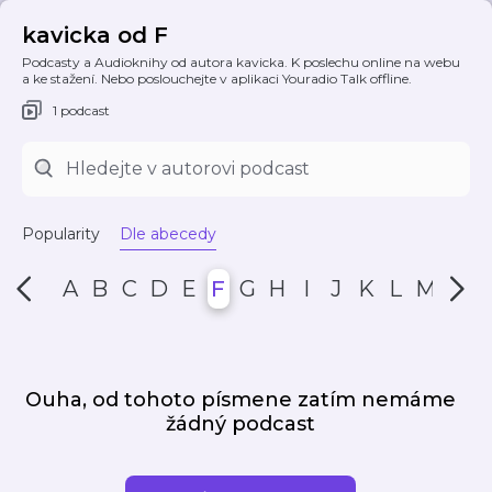
kavicka od F
Podcasty a Audioknihy od autora kavicka. K poslechu online na webu
a ke stažení. Nebo poslouchejte v aplikaci Youradio Talk offline.
1 podcast
Popularity
Dle abecedy
A
B
C
D
E
F
G
H
I
J
K
L
M
N
Ouha, od tohoto písmene zatím nemáme
žádný podcast