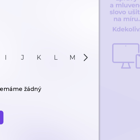
I
J
K
L
M
N
O
P
 nemáme žádný