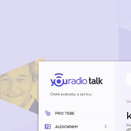
České podcasty a zprávy
Úv
PRO TEBE
Po
AUDIOKNIHY
off