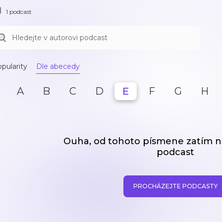
1 podcast
pularity
Dle abecedy
A
B
C
D
E
F
G
H
Ouha, od tohoto písmene zatím
podcast
PROCHÁZEJTE PODCASTY