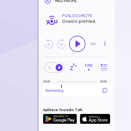
MŮJ PROFIL
POSLOUCHEJTE
Dnešní přehled
1.00
×
00:00
00:00
Komentuj
Aplikace Youradio Talk