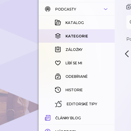
PODCASTY
KATALOG
KOUPENÉ
KATALOG
KATEGORIE
KATEGORIE
Po
ZÁLOŽKY
ZÁLOŽKY
HISTORIE
LÍBÍ SE MI
ODEBÍRANÉ
HISTORIE
EDITORSKÉ TIPY
ČLÁNKY BLOG