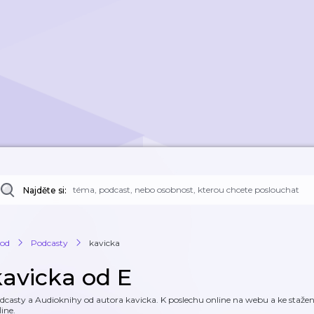
Najděte si:
od
Podcasty
kavicka
kavicka od E
dcasty a Audioknihy od autora kavicka. K poslechu online na webu a ke stažení
line.