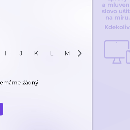
I
J
K
L
M
N
O
P
 nemáme žádný