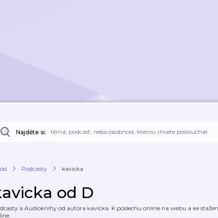
Najděte si:
od
Podcasty
kavicka
kavicka od D
dcasty a Audioknihy od autora kavicka. K poslechu online na webu a ke stažení
line.