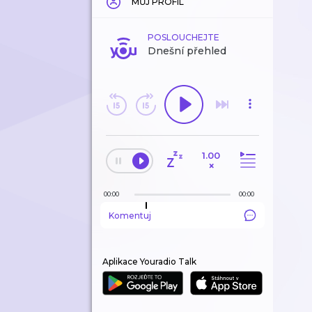
MŮJ PROFIL
POSLOUCHEJTE
Dnešní přehled
1.00
×
00:00
00:00
Komentuj
Aplikace Youradio Talk