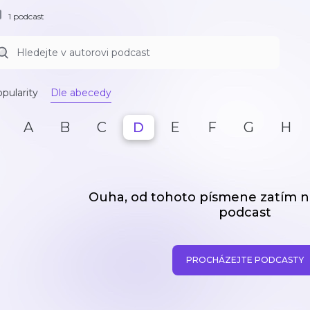
1 podcast
pularity
Dle abecedy
A
B
C
D
E
F
G
H
Ouha, od tohoto písmene zatím
podcast
PROCHÁZEJTE PODCASTY