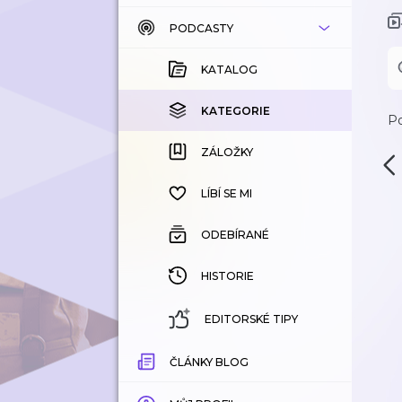
PODCASTY
KATALOG
KOUPENÉ
KATALOG
KATEGORIE
KATEGORIE
Po
ZÁLOŽKY
ZÁLOŽKY
HISTORIE
LÍBÍ SE MI
ODEBÍRANÉ
HISTORIE
EDITORSKÉ TIPY
ČLÁNKY BLOG