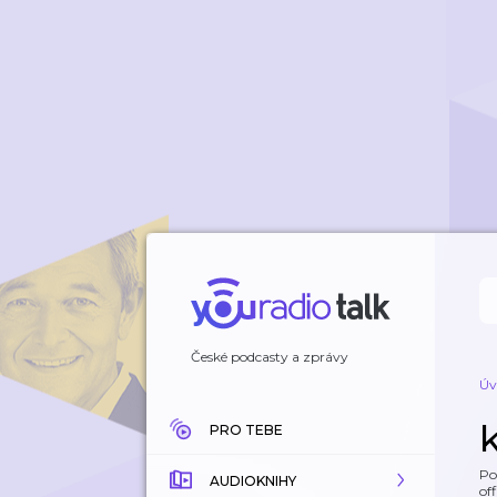
České podcasty a zprávy
Úv
PRO TEBE
Po
AUDIOKNIHY
off