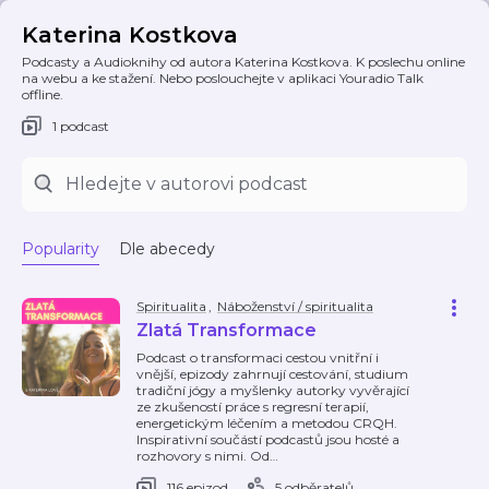
Katerina Kostkova
Podcasty a Audioknihy od autora Katerina Kostkova. K poslechu online
na webu a ke stažení. Nebo poslouchejte v aplikaci Youradio Talk
offline.
1 podcast
Popularity
Dle abecedy
Spiritualita
,
Náboženství / spiritualita
Zlatá Transformace
Podcast o transformaci cestou vnitřní i
vnější, epizody zahrnují cestování, studium
tradiční jógy a myšlenky autorky vyvěrající
ze zkušeností práce s regresní terapií,
energetickým léčením a metodou CRQH.
Inspirativní součástí podcastů jsou hosté a
rozhovory s nimi. Od
…
116 epizod
5 odběratelů