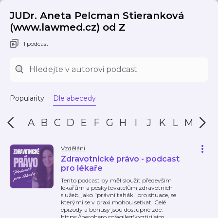
JUDr. Aneta Pelcman Stieranková
(www.lawmed.cz) od Z
1 podcast
Popularity
Dle abecedy
A
B
C
D
E
F
G
H
I
J
K
L
M
N
Vzdělání
Zdravotnické právo - podcast
pro lékaře
Tento podcast by měl sloužit především
lékařům a poskytovatelům zdravotních
služeb, jako "právní tahák" pro situace, se
kterými se v praxi mohou setkat. Celé
epizody a bonusy jsou dostupné zde:
https://herohero.co/agileqfkxgtjrjjeim.