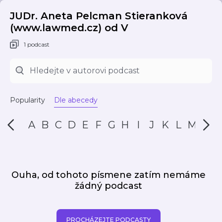
JUDr. Aneta Pelcman Stieranková
(www.lawmed.cz) od V
1 podcast
Popularity
Dle abecedy
A
B
C
D
E
F
G
H
I
J
K
L
M
N
Ouha, od tohoto písmene zatím nemáme
žádný podcast
PROCHÁZEJTE PODCASTY