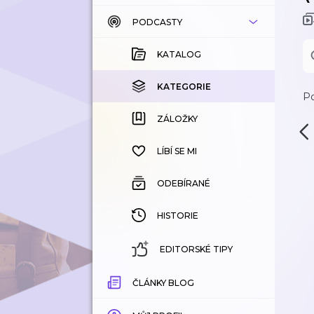
PODCASTY
KATALOG
KOUPENÉ
KATALOG
KATEGORIE
KATEGORIE
Po
ZÁLOŽKY
ZÁLOŽKY
HISTORIE
LÍBÍ SE MI
ODEBÍRANÉ
HISTORIE
EDITORSKÉ TIPY
ČLÁNKY BLOG