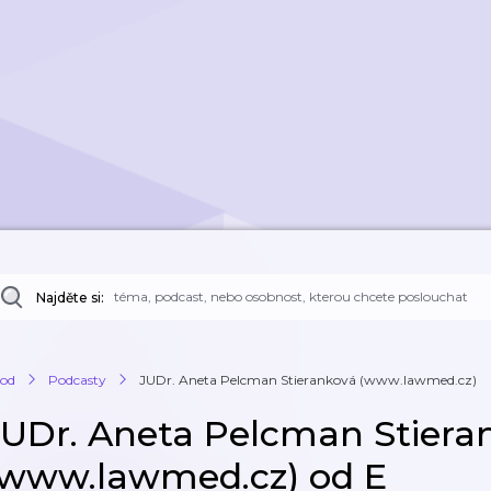
Najděte si:
od
Podcasty
JUDr. Aneta Pelcman Stieranková (www.lawmed.cz)
JUDr. Aneta Pelcman Stiera
(www.lawmed.cz) od E