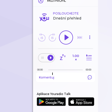
MŮJ PROFIL
POSLOUCHEJTE
Dnešní přehled
1.00
×
00:00
00:00
Komentuj
Aplikace Youradio Talk