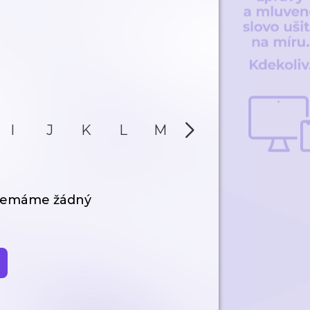
I
J
K
L
M
N
O
P
 nemáme žádný