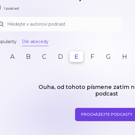
1 podcast
pularity
Dle abecedy
A
B
C
D
E
F
G
H
Ouha, od tohoto písmene zatím
podcast
PROCHÁZEJTE PODCASTY