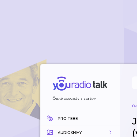
České podcasty a zprávy
Úv
PRO TEBE
AUDIOKNIHY