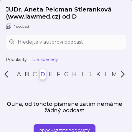
JUDr. Aneta Pelcman Stieranková
(www.lawmed.cz) od D
1 podcast
Popularity
Dle abecedy
A
B
C
D
E
F
G
H
I
J
K
L
M
N
Ouha, od tohoto písmene zatím nemáme
žádný podcast
PROCHÁZEJTE PODCASTY