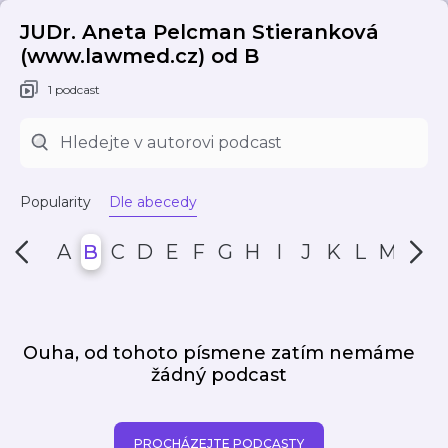
JUDr. Aneta Pelcman Stieranková
(www.lawmed.cz) od B
1 podcast
Popularity
Dle abecedy
A
B
C
D
E
F
G
H
I
J
K
L
M
N
Ouha, od tohoto písmene zatím nemáme
žádný podcast
PROCHÁZEJTE PODCASTY