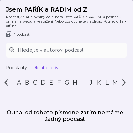
Jsem PAŘÍK a RADIM od Z
Podcasty a Audioknihy od autora Jsem PAŘÍK a RADIM. K poslechu
online na webu a ke stažení. Nebo poslouchejte v aplikaci Youradio Talk
offline.
1 podcast
Popularity
Dle abecedy
A
B
C
D
E
F
G
H
I
J
K
L
M
N
Ouha, od tohoto písmene zatím nemáme
žádný podcast