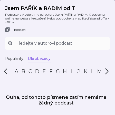
Jsem PAŘÍK a RADIM od T
Podcasty a Audioknihy od autora Jsem PAŘÍK a RADIM. K poslechu
online na webu a ke stažení. Nebo poslouchejte v aplikaci Youradio Talk
offline.
1 podcast
Popularity
Dle abecedy
A
B
C
D
E
F
G
H
I
J
K
L
M
N
Ouha, od tohoto písmene zatím nemáme
žádný podcast