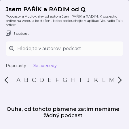
Jsem PAŘÍK a RADIM od Q
Podcasty a Audioknihy od autora Jsem PAŘÍK a RADIM. K poslechu
online na webu a ke stažení. Nebo poslouchejte v aplikaci Youradio Talk
offline.
1 podcast
Popularity
Dle abecedy
A
B
C
D
E
F
G
H
I
J
K
L
M
N
Ouha, od tohoto písmene zatím nemáme
žádný podcast