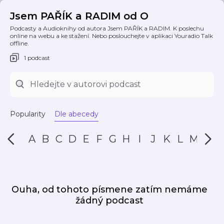
Jsem PAŘÍK a RADIM od O
Podcasty a Audioknihy od autora Jsem PAŘÍK a RADIM. K poslechu
online na webu a ke stažení. Nebo poslouchejte v aplikaci Youradio Talk
offline.
1 podcast
Popularity
Dle abecedy
A
B
C
D
E
F
G
H
I
J
K
L
M
N
Ouha, od tohoto písmene zatím nemáme
žádný podcast