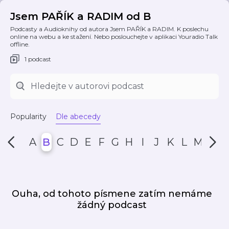
Jsem PAŘÍK a RADIM od B
Podcasty a Audioknihy od autora Jsem PAŘÍK a RADIM. K poslechu
online na webu a ke stažení. Nebo poslouchejte v aplikaci Youradio Talk
offline.
1 podcast
Popularity
Dle abecedy
A
B
C
D
E
F
G
H
I
J
K
L
M
N
Ouha, od tohoto písmene zatím nemáme
žádný podcast