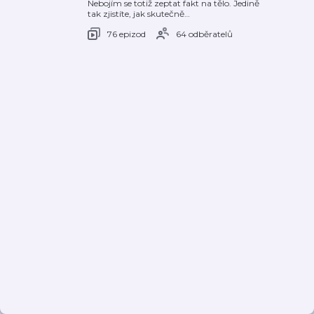
Nebojím se totiž zeptat fakt na tělo. Jedině
tak zjistíte, jak skutečně
…
76 epizod
64 odběratelů