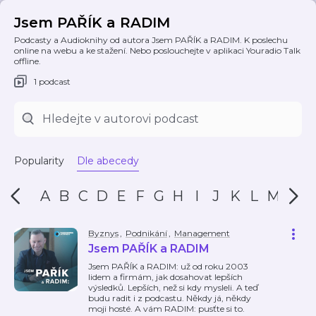
Jsem PAŘÍK a RADIM
Podcasty a Audioknihy od autora Jsem PAŘÍK a RADIM. K poslechu
online na webu a ke stažení. Nebo poslouchejte v aplikaci Youradio Talk
offline.
1 podcast
Popularity
Dle abecedy
A
B
C
D
E
F
G
H
I
J
K
L
M
N
Byznys
,
Podnikání
,
Management
Jsem PAŘÍK a RADIM
Jsem PAŘÍK a RADIM: už od roku 2003
lidem a firmám, jak dosahovat lepších
výsledků. Lepších, než si kdy mysleli. A teď
budu radit i z podcastu. Někdy já, někdy
moji hosté. A vám RADIM: pusťte si to.