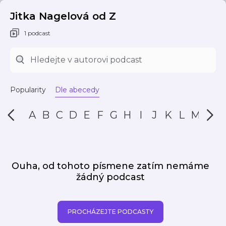
Jitka Nagelová od Z
1 podcast
Popularity
Dle abecedy
A
B
C
D
E
F
G
H
I
J
K
L
M
N
Ouha, od tohoto písmene zatím nemáme
žádný podcast
PROCHÁZEJTE PODCASTY