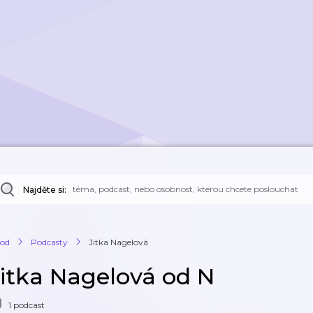
Najděte si:
od
Podcasty
Jitka Nagelová
Jitka Nagelová od N
1 podcast