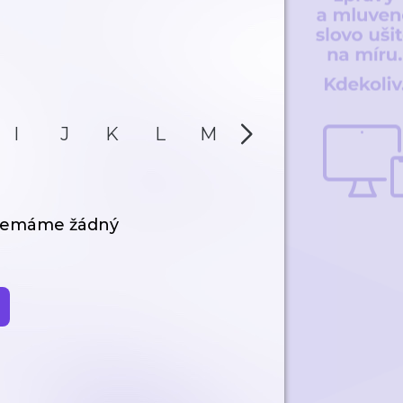
I
J
K
L
M
N
O
P
 nemáme žádný