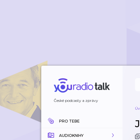
České podcasty a zprávy
Úv
PRO TEBE
AUDIOKNIHY