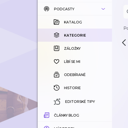
PODCASTY
KATALOG
KOUPENÉ
KATALOG
Po
KATEGORIE
KATEGORIE
ZÁLOŽKY
ZÁLOŽKY
HISTORIE
LÍBÍ SE MI
ODEBÍRANÉ
HISTORIE
EDITORSKÉ TIPY
ČLÁNKY BLOG