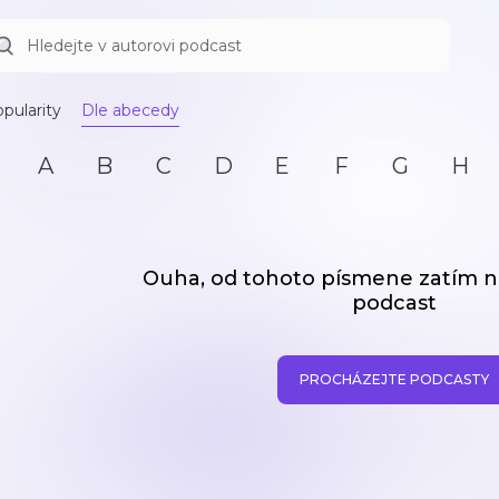
pularity
Dle abecedy
A
B
C
D
E
F
G
H
Ouha, od tohoto písmene zatím
podcast
PROCHÁZEJTE PODCASTY