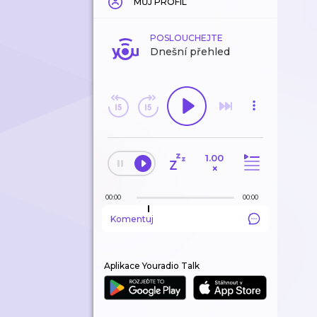
MŮJ PROFIL
POSLOUCHEJTE
Dnešní přehled
1.00
×
00:00
00:00
Komentuj
Aplikace Youradio Talk