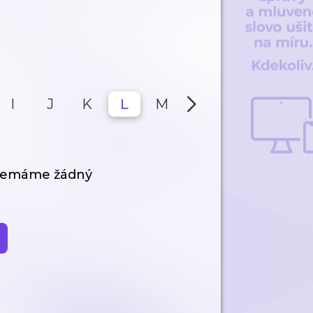
I
J
K
L
M
N
O
P
 nemáme žádný