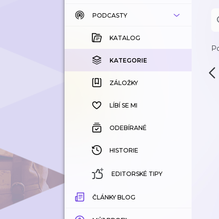
PODCASTY
KATALOG
KOUPENÉ
KATALOG
Po
KATEGORIE
KATEGORIE
ZÁLOŽKY
ZÁLOŽKY
HISTORIE
LÍBÍ SE MI
ODEBÍRANÉ
HISTORIE
EDITORSKÉ TIPY
ČLÁNKY BLOG