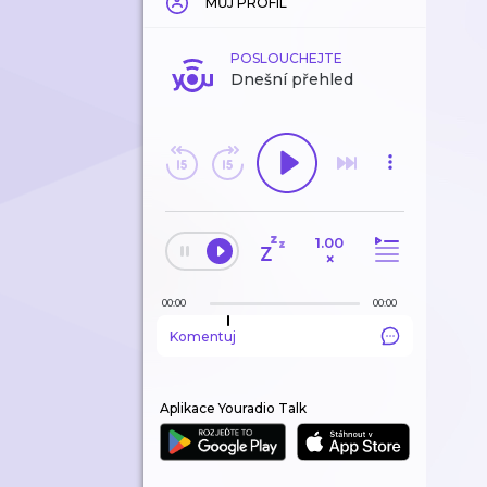
MŮJ PROFIL
POSLOUCHEJTE
Dnešní přehled
1.00
×
00:00
00:00
Komentuj
Aplikace Youradio Talk