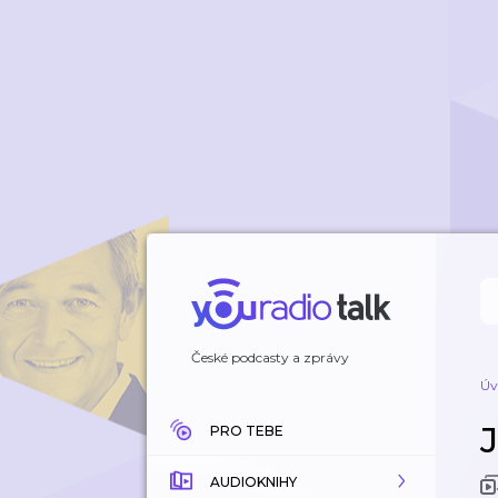
České podcasty a zprávy
Úv
PRO TEBE
AUDIOKNIHY