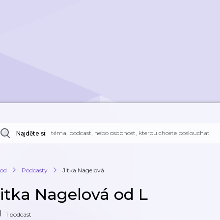
Najděte si:
od
Podcasty
Jitka Nagelová
Jitka Nagelová od L
1 podcast