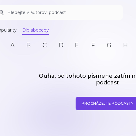
pularity
Dle abecedy
A
B
C
D
E
F
G
H
Ouha, od tohoto písmene zatím
podcast
PROCHÁZEJTE PODCASTY