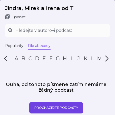
Jindra, Mirek a Irena od T
1 podcast
Popularity
Dle abecedy
A
B
C
D
E
F
G
H
I
J
K
L
M
N
Ouha, od tohoto písmene zatím nemáme
žádný podcast
PROCHÁZEJTE PODCASTY