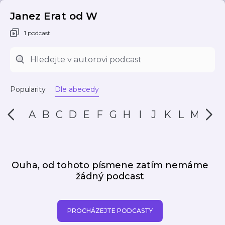
Janez Erat od W
1 podcast
Popularity
Dle abecedy
A
B
C
D
E
F
G
H
I
J
K
L
M
N
Ouha, od tohoto písmene zatím nemáme
žádný podcast
PROCHÁZEJTE PODCASTY