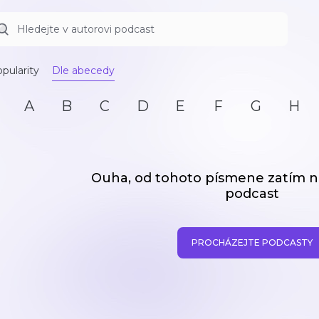
pularity
Dle abecedy
A
B
C
D
E
F
G
H
Ouha, od tohoto písmene zatím
podcast
PROCHÁZEJTE PODCASTY