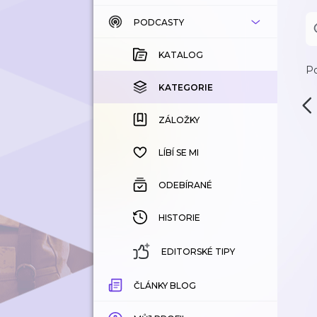
PODCASTY
KATALOG
KOUPENÉ
KATALOG
Po
KATEGORIE
KATEGORIE
ZÁLOŽKY
ZÁLOŽKY
HISTORIE
LÍBÍ SE MI
ODEBÍRANÉ
HISTORIE
EDITORSKÉ TIPY
ČLÁNKY BLOG