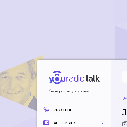
České podcasty a zprávy
Úv
PRO TEBE
AUDIOKNIHY