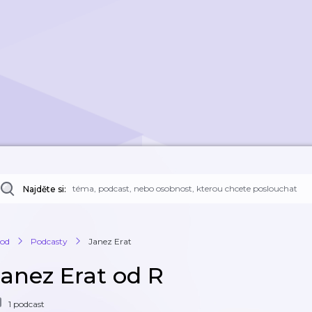
Najděte si:
od
Podcasty
Janez Erat
Janez Erat od R
1 podcast