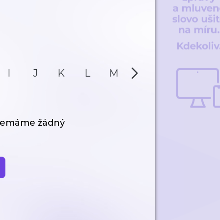
I
J
K
L
M
N
O
P
 nemáme žádný