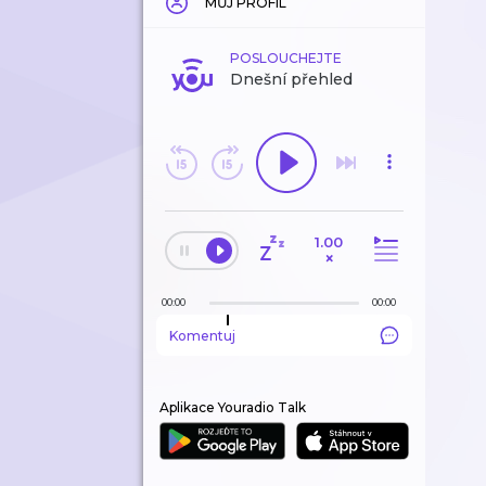
MŮJ PROFIL
POSLOUCHEJTE
Dnešní přehled
1.00
×
00:00
00:00
Komentuj
Aplikace Youradio Talk