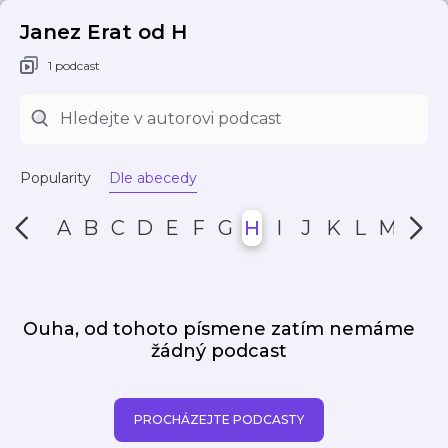
Janez Erat od H
1 podcast
Popularity
Dle abecedy
A
B
C
D
E
F
G
H
I
J
K
L
M
N
Ouha, od tohoto písmene zatím nemáme
žádný podcast
PROCHÁZEJTE PODCASTY