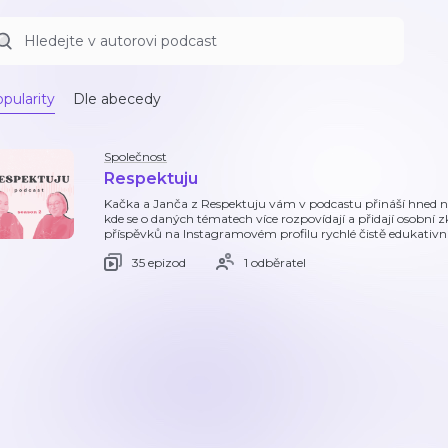
pularity
Dle abecedy
Společnost
Respektuju
Kačka a Janča z Respektuju vám v podcastu přináší hned ně
kde se o daných tématech více rozpovídají a přidají osobní 
příspěvků na Instagramovém profilu rychlé čistě edukativn
35 epizod
1 odběratel