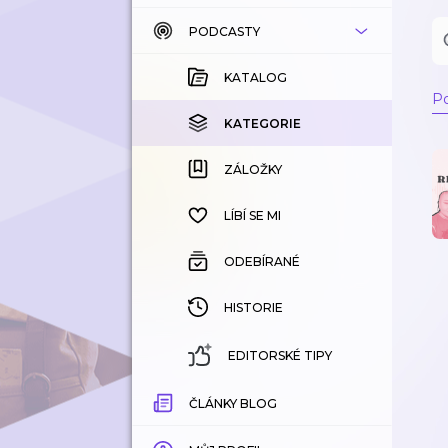
PODCASTY
KATALOG
KOUPENÉ
KATALOG
Po
KATEGORIE
KATEGORIE
ZÁLOŽKY
ZÁLOŽKY
HISTORIE
LÍBÍ SE MI
ODEBÍRANÉ
HISTORIE
EDITORSKÉ TIPY
ČLÁNKY BLOG