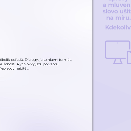
kolik pořadů. Dialogy, jako hlavní formát,
zkušenosti. Rychlovky jsou po vzoru
í epizody nabité
…