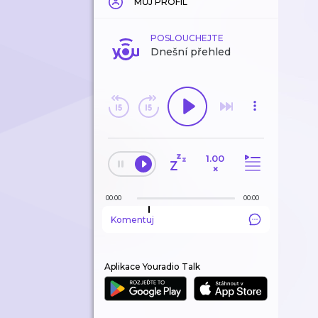
MŮJ PROFIL
POSLOUCHEJTE
Dnešní přehled
1.00
×
00:00
00:00
Komentuj
Aplikace Youradio Talk