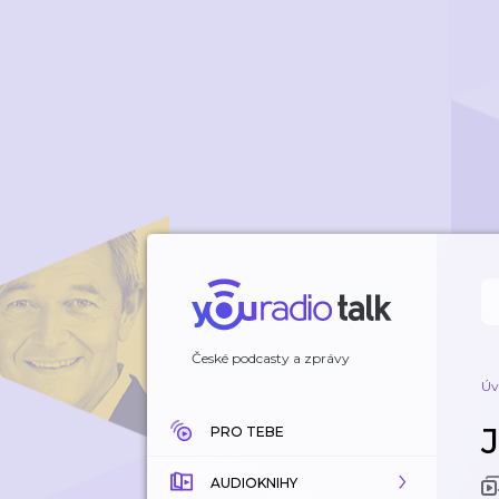
České podcasty a zprávy
Úv
PRO TEBE
AUDIOKNIHY