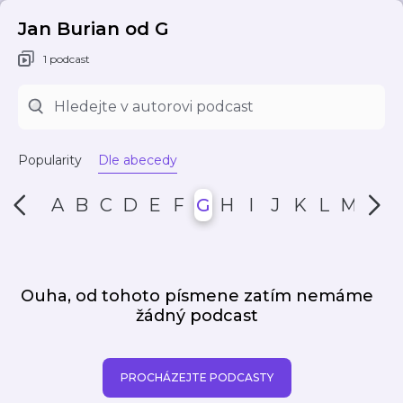
Jan Burian od G
1 podcast
Popularity
Dle abecedy
A
B
C
D
E
F
G
H
I
J
K
L
M
N
Ouha, od tohoto písmene zatím nemáme
žádný podcast
PROCHÁZEJTE PODCASTY