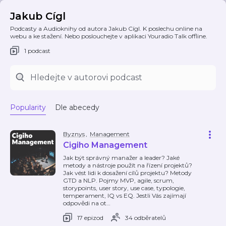
Jakub Cígl
Podcasty a Audioknihy od autora Jakub Cígl. K poslechu online na
webu a ke stažení. Nebo poslouchejte v aplikaci Youradio Talk offline.
1 podcast
Popularity
Dle abecedy
Byznys
,
Management
Cigiho Management
Jak být správný manažer a leader? Jaké
metody a nástroje použít na řízení projektů?
Jak vést lidi k dosažení cílů projektu? Metody
GTD a NLP. Pojmy MVP, agile, scrum,
storypoints, user story, use case, typologie,
temperament, IQ vs EQ. Jestli Vás zajímají
odpovědi na ot
…
17 epizod
34 odběratelů