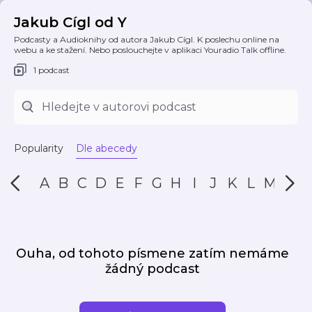
Jakub Cígl od Y
Podcasty a Audioknihy od autora Jakub Cígl. K poslechu online na
webu a ke stažení. Nebo poslouchejte v aplikaci Youradio Talk offline.
1 podcast
Popularity
Dle abecedy
A
B
C
D
E
F
G
H
I
J
K
L
M
N
Ouha, od tohoto písmene zatím nemáme
žádný podcast