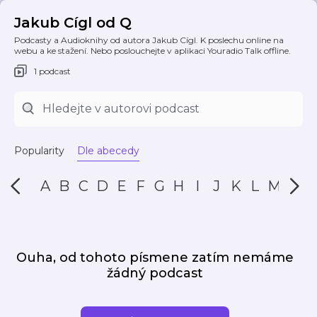
Jakub Cígl od Q
Podcasty a Audioknihy od autora Jakub Cígl. K poslechu online na
webu a ke stažení. Nebo poslouchejte v aplikaci Youradio Talk offline.
1 podcast
Popularity
Dle abecedy
A
B
C
D
E
F
G
H
I
J
K
L
M
N
Ouha, od tohoto písmene zatím nemáme
žádný podcast