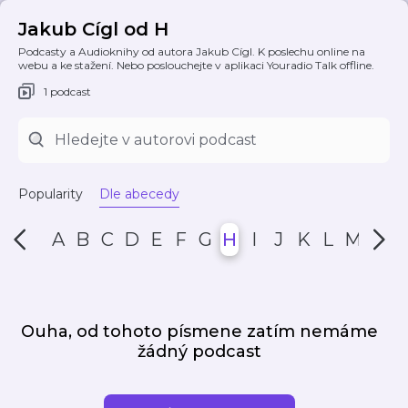
Jakub Cígl od H
Podcasty a Audioknihy od autora Jakub Cígl. K poslechu online na
webu a ke stažení. Nebo poslouchejte v aplikaci Youradio Talk offline.
1 podcast
Popularity
Dle abecedy
A
B
C
D
E
F
G
H
I
J
K
L
M
N
Ouha, od tohoto písmene zatím nemáme
žádný podcast