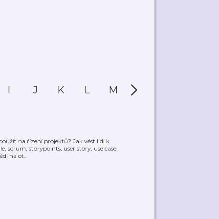
I
J
K
L
M
N
O
P
užít na řízení projektů? Jak vést lidi k
 scrum, storypoints, user story, use case,
ědi na ot
…