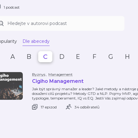
1 podcast
pularity
Dle abecedy
A
B
C
D
E
F
G
H
Byznys
,
Management
Cigiho Management
Jak být správný manažer a leader? Jaké metody a nástroje po
dosažení cílů projektu? Metody GTD a NLP. Pojmy MVP, agile,
typologie, temperament, IQ vs EQ. Jestli Vás zajímají odpov
17 epizod
34 odběratelů