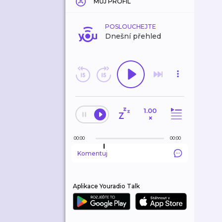
MŮJ PROFIL
POSLOUCHEJTE
Dnešní přehled
1.00
×
00:00
00:00
Komentuj
Aplikace Youradio Talk