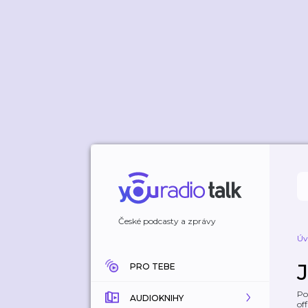
České podcasty a zprávy
Úv
PRO TEBE
Po
AUDIOKNIHY
off