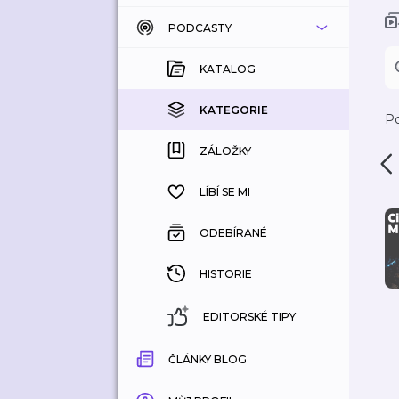
PODCASTY
KATALOG
KOUPENÉ
KATALOG
KATEGORIE
KATEGORIE
Po
ZÁLOŽKY
ZÁLOŽKY
HISTORIE
LÍBÍ SE MI
ODEBÍRANÉ
HISTORIE
EDITORSKÉ TIPY
ČLÁNKY BLOG