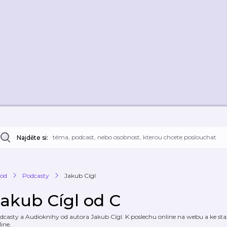
Najděte si:
od
Podcasty
Jakub Cígl
Jakub Cígl od C
dcasty a Audioknihy od autora Jakub Cígl. K poslechu online na webu a ke staž
line.