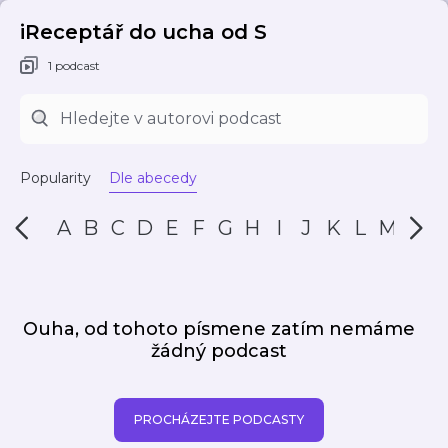
iReceptář do ucha od S
1 podcast
Popularity
Dle abecedy
A
B
C
D
E
F
G
H
I
J
K
L
M
N
Ouha, od tohoto písmene zatím nemáme
žádný podcast
PROCHÁZEJTE PODCASTY