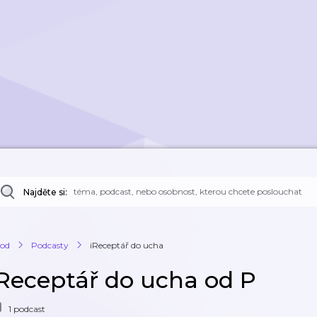
Najděte si:
od
Podcasty
iReceptář do ucha
iReceptář do ucha od P
1 podcast