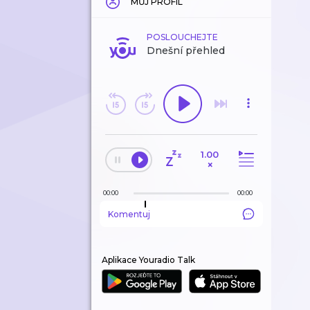
MŮJ PROFIL
POSLOUCHEJTE
Dnešní přehled
1.00
×
00:00
00:00
Komentuj
Aplikace Youradio Talk