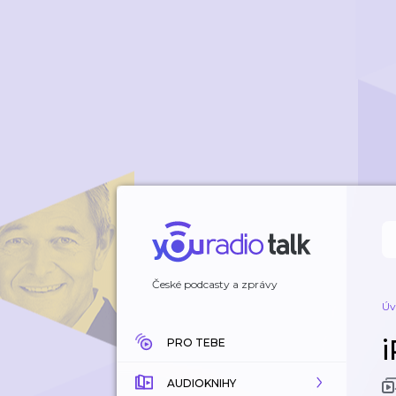
České podcasty a zprávy
Úv
PRO TEBE
AUDIOKNIHY