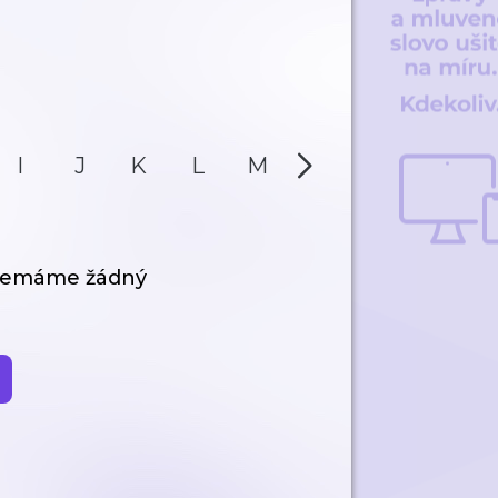
I
J
K
L
M
N
O
P
 nemáme žádný