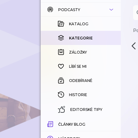
PODCASTY
KATALOG
KOUPENÉ
KATALOG
Po
KATEGORIE
KATEGORIE
ZÁLOŽKY
ZÁLOŽKY
HISTORIE
LÍBÍ SE MI
ODEBÍRANÉ
HISTORIE
EDITORSKÉ TIPY
ČLÁNKY BLOG