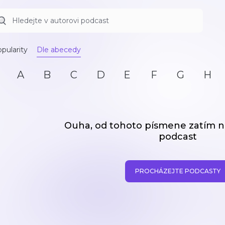
pularity
Dle abecedy
A
B
C
D
E
F
G
H
Ouha, od tohoto písmene zatím
podcast
PROCHÁZEJTE PODCASTY