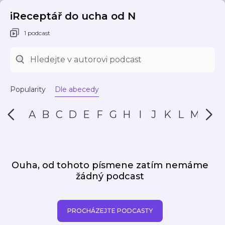
iReceptář do ucha od N
1 podcast
Popularity
Dle abecedy
A
B
C
D
E
F
G
H
I
J
K
L
M
N
Ouha, od tohoto písmene zatím nemáme
žádný podcast
PROCHÁZEJTE PODCASTY