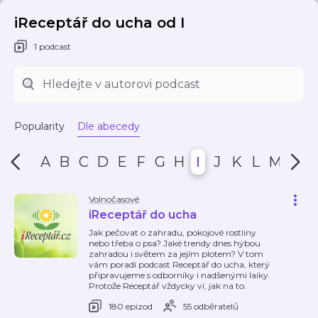
iReceptář do ucha od I
1 podcast
Popularity
Dle abecedy
A
B
C
D
E
F
G
H
I
J
K
L
M
N
Volnočasové
iReceptář do ucha
Jak pečovat o zahradu, pokojové rostliny
nebo třeba o psa? Jaké trendy dnes hýbou
zahradou i světem za jejím plotem? V tom
vám poradí podcast Receptář do ucha, který
připravujeme s odborníky i nadšenými laiky.
Protože Receptář vždycky ví, jak na to.
180 epizod
55 odběratelů