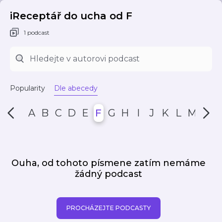
iReceptář do ucha od F
1 podcast
Popularity
Dle abecedy
A
B
C
D
E
F
G
H
I
J
K
L
M
N
Ouha, od tohoto písmene zatím nemáme
žádný podcast
PROCHÁZEJTE PODCASTY