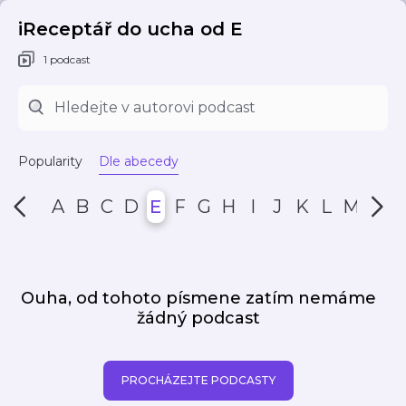
iReceptář do ucha od E
1 podcast
Popularity
Dle abecedy
A
B
C
D
E
F
G
H
I
J
K
L
M
N
Ouha, od tohoto písmene zatím nemáme
žádný podcast
PROCHÁZEJTE PODCASTY