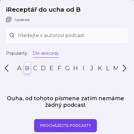
iReceptář do ucha od B
1 podcast
Popularity
Dle abecedy
A
B
C
D
E
F
G
H
I
J
K
L
M
N
Ouha, od tohoto písmene zatím nemáme
žádný podcast
PROCHÁZEJTE PODCASTY