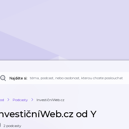
Najděte si:
od
Podcasty
InvestičníWeb.cz
InvestičníWeb.cz od Y
2 podcasty