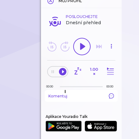
MŮJ PROFIL
POSLOUCHEJTE
Dnešní přehled
1.00
×
00:00
00:00
Komentuj
Aplikace Youradio Talk