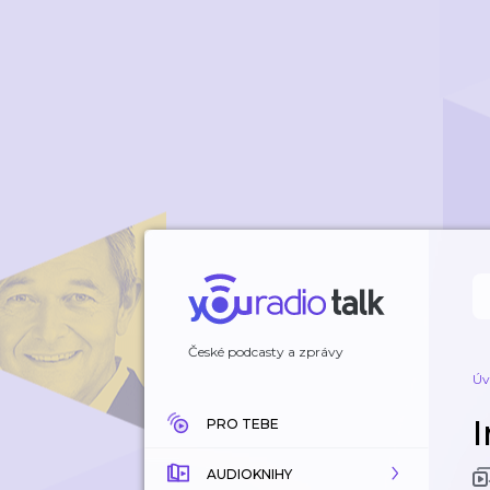
České podcasty a zprávy
Úv
PRO TEBE
AUDIOKNIHY