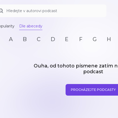
pularity
Dle abecedy
A
B
C
D
E
F
G
H
Ouha, od tohoto písmene zatím
podcast
PROCHÁZEJTE PODCASTY