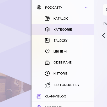
PODCASTY
KATALOG
KOUPENÉ
KATALOG
Po
KATEGORIE
KATEGORIE
ZÁLOŽKY
ZÁLOŽKY
HISTORIE
LÍBÍ SE MI
ODEBÍRANÉ
HISTORIE
EDITORSKÉ TIPY
ČLÁNKY BLOG