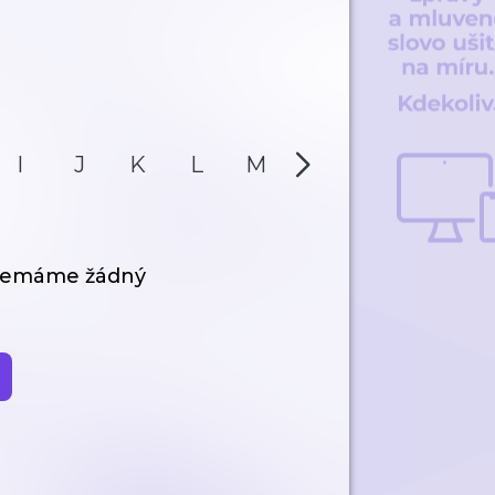
I
J
K
L
M
N
O
P
 nemáme žádný