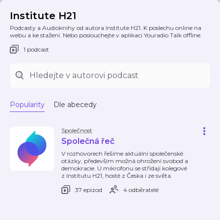
Institute H21
Podcasty a Audioknihy od autora Institute H21. K poslechu online na
webu a ke stažení. Nebo poslouchejte v aplikaci Youradio Talk offline.
1 podcast
Popularity
Dle abecedy
Společnost
Společná řeč
V rozhovorech řešíme aktuální společenské
otázky, především možná ohrožení svobod a
demokracie. U mikrofonu se střídají kolegové
z Institutu H21, hosté z Česka i ze světa.
37 epizod
4 odběratelé