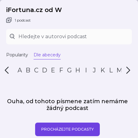
iFortuna.cz od W
1 podcast
Popularity
Dle abecedy
A
B
C
D
E
F
G
H
I
J
K
L
M
N
Ouha, od tohoto písmene zatím nemáme
žádný podcast
PROCHÁZEJTE PODCASTY