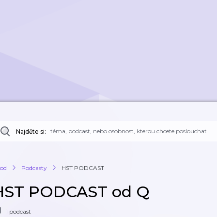
Najděte si:
od
Podcasty
HST PODCAST
HST PODCAST od Q
1 podcast