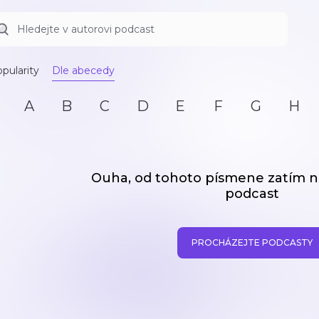
pularity
Dle abecedy
A
B
C
D
E
F
G
H
Ouha, od tohoto písmene zatím
podcast
PROCHÁZEJTE PODCASTY