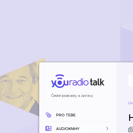
České podcasty a zprávy
Úv
PRO TEBE
AUDIOKNIHY