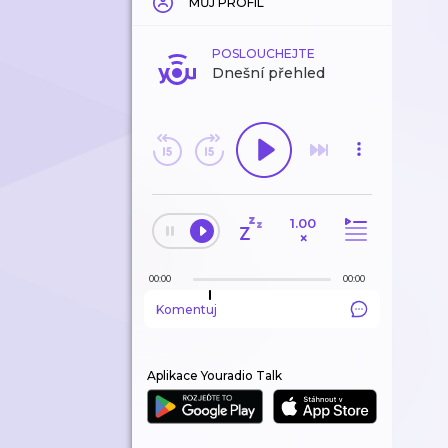
MŮJ PROFIL
POSLOUCHEJTE
Dnešní přehled
1.00
×
00:00
00:00
Komentuj
Aplikace Youradio Talk