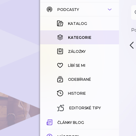
PODCASTY
KATALOG
KOUPENÉ
KATALOG
Po
KATEGORIE
KATEGORIE
ZÁLOŽKY
ZÁLOŽKY
HISTORIE
LÍBÍ SE MI
ODEBÍRANÉ
HISTORIE
EDITORSKÉ TIPY
ČLÁNKY BLOG