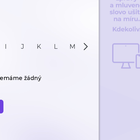
I
J
K
L
M
N
O
P
 nemáme žádný