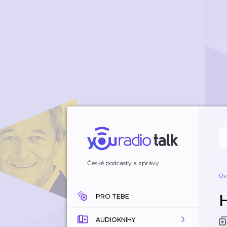
České podcasty a zprávy
Úv
PRO TEBE
AUDIOKNIHY