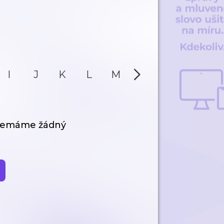
I
J
K
L
M
N
O
P
 nemáme žádný