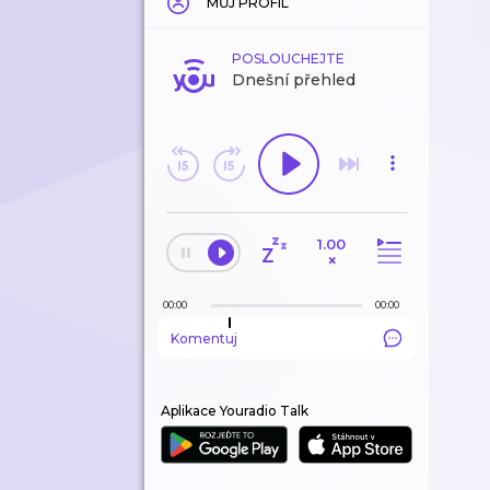
MŮJ PROFIL
POSLOUCHEJTE
Dnešní přehled
1.00
×
00:00
00:00
Komentuj
Aplikace Youradio Talk