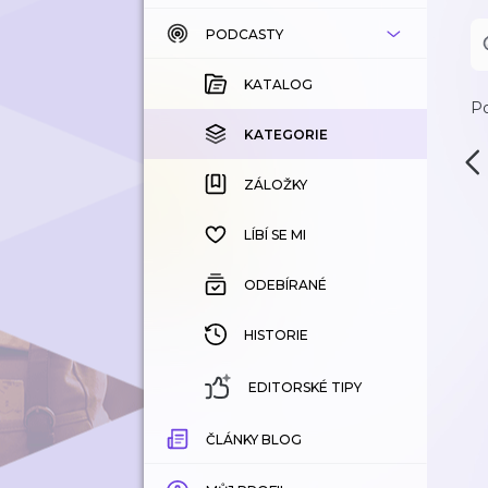
PODCASTY
KATALOG
KOUPENÉ
KATALOG
Po
KATEGORIE
KATEGORIE
ZÁLOŽKY
ZÁLOŽKY
HISTORIE
LÍBÍ SE MI
ODEBÍRANÉ
HISTORIE
EDITORSKÉ TIPY
ČLÁNKY BLOG