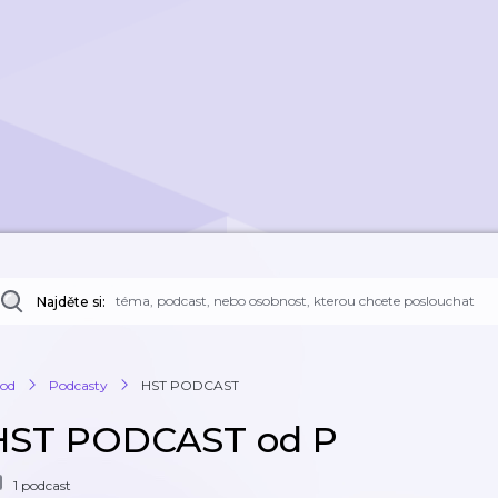
Najděte si:
od
Podcasty
HST PODCAST
HST PODCAST od P
1 podcast