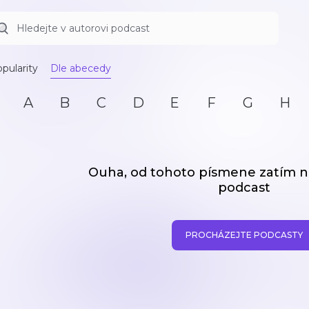
pularity
Dle abecedy
A
B
C
D
E
F
G
H
Ouha, od tohoto písmene zatím
podcast
PROCHÁZEJTE PODCASTY