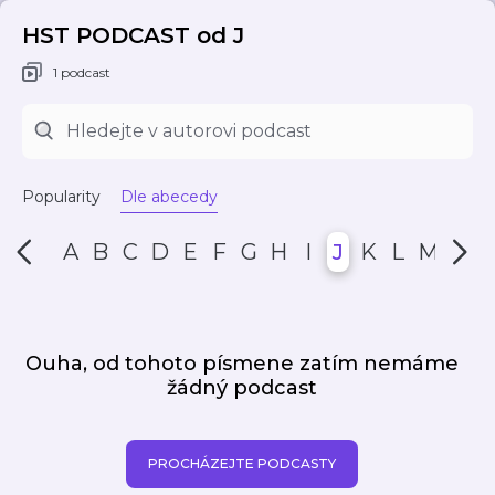
HST PODCAST od J
1 podcast
Popularity
Dle abecedy
A
B
C
D
E
F
G
H
I
J
K
L
M
N
Ouha, od tohoto písmene zatím nemáme
žádný podcast
PROCHÁZEJTE PODCASTY