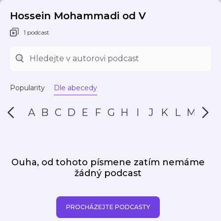
Hossein Mohammadi od V
1 podcast
Popularity
Dle abecedy
A
B
C
D
E
F
G
H
I
J
K
L
M
N
Ouha, od tohoto písmene zatím nemáme
žádný podcast
PROCHÁZEJTE PODCASTY