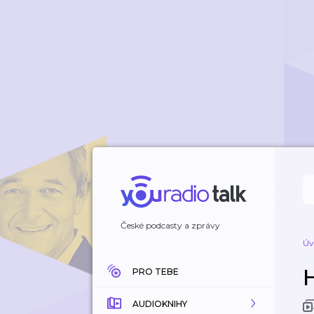
České podcasty a zprávy
Úv
PRO TEBE
AUDIOKNIHY