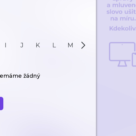
I
J
K
L
M
N
O
P
 nemáme žádný