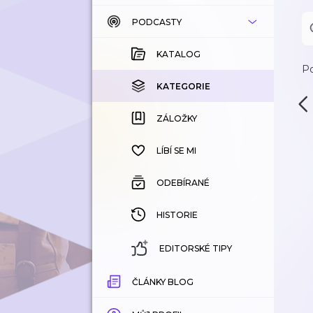
PODCASTY
KATALOG
KOUPENÉ
KATALOG
Po
KATEGORIE
KATEGORIE
ZÁLOŽKY
ZÁLOŽKY
HISTORIE
LÍBÍ SE MI
ODEBÍRANÉ
HISTORIE
EDITORSKÉ TIPY
ČLÁNKY BLOG