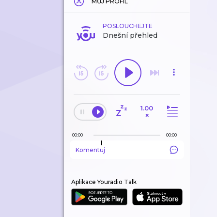
MŮJ PROFIL
POSLOUCHEJTE
Dnešní přehled
1.00
×
00:00
00:00
Komentuj
Aplikace Youradio Talk