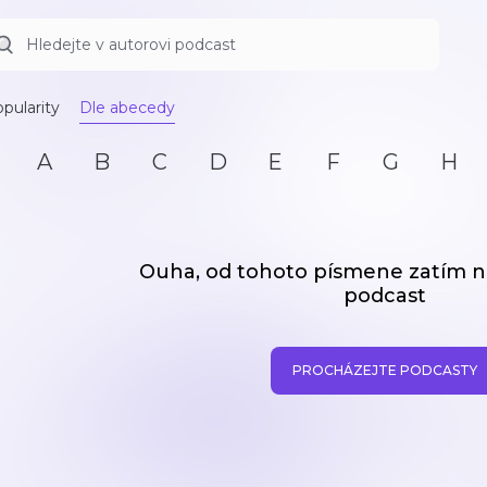
pularity
Dle abecedy
A
B
C
D
E
F
G
H
Ouha, od tohoto písmene zatím
podcast
PROCHÁZEJTE PODCASTY